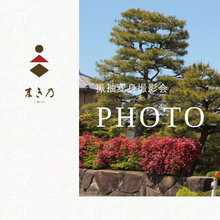
コ
ナ
ン
ビ
テ
ゲ
ン
ー
ツ
シ
へ
ョ
ス
ン
キ
に
ッ
移
振袖変身撮影会
プ
動
PHOTO