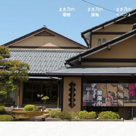
まき乃の
まき乃の
まき乃の
着物
振袖
イベント