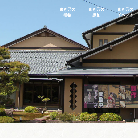
まき乃の
まき乃の
まき乃の
着物
振袖
イベント