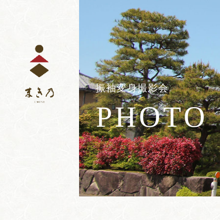
コ
ナ
ン
ビ
テ
ゲ
ン
ー
ツ
シ
へ
ョ
ス
ン
キ
に
ッ
移
振袖変身撮影会
プ
動
PHOTO