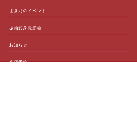
まき乃のイベント
振袖変身撮影会
お知らせ
来店予約
会社概要
プライバシーポリシー
©2024 有限会社まき乃呉服店