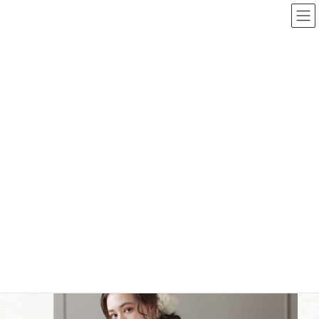
コ
ナ
ン
ビ
テ
ゲ
ン
ー
ツ
シ
お知らせ
へ
ョ
NEWS
ス
ン
キ
に
ッ
移
プ
動
ホームページをリニューアル
しました
最
2024年5月27日
2024年5月27日
終
更
新
日
時
: